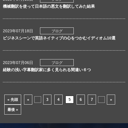
機械翻訳を使って日本語の悪文を翻訳してみた結果
2023年07月18日
ブログ
ビジネスシーンで英語ネイティブの心をつかむイディオム10選
2023年07月06日
ブログ
経験の浅い字幕翻訳家に多く見られる間違い６つ
« 先頭
«
...
3
4
5
6
7
...
»
最後 »