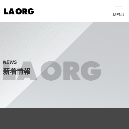
NEWS
新着情報
Warning
: Undefined variable $map_area_name in
/home/c1325831/public_html/