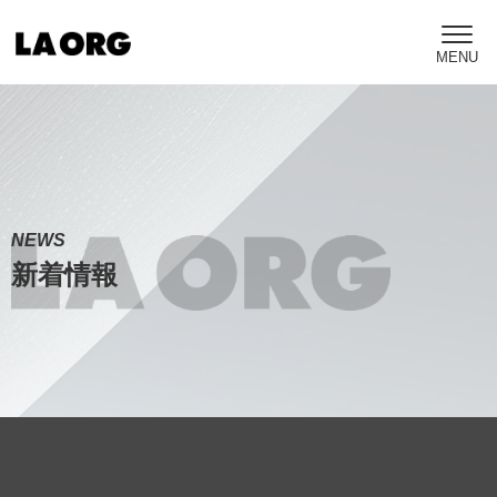
NEWS
新着情報
Warning
: Undefined variable $map_area_name in
/home/c1325831/public_html/