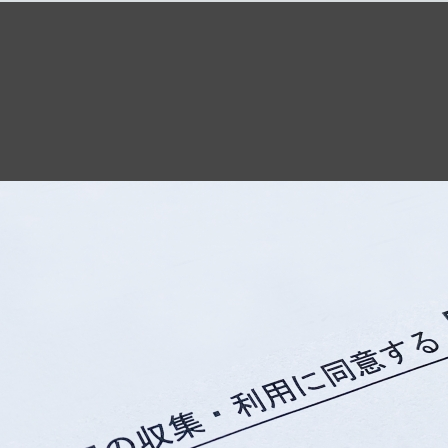
c1325831/public_html/la-org.com/wp-content/themes/g-assist-jp
に利用規約って必要なの？利用規約の役割と含むべき項目を解説