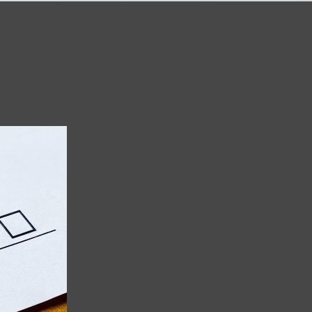
/functions.php
on line
354