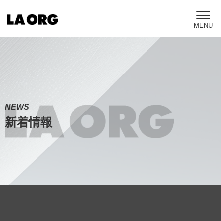
NEWS
新着情報
Warning
: Undefined variable $map_area_name in
/home/c1325831/public_html/