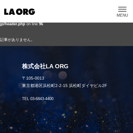
Warning
: Attempt to read property "post_name" on null in
/home/c1325831/public_html/la-org.com/wp-content/themes/g-assist-
jp/header.php
on line
96
記事がありません。
株式会社LA ORG
〒105-0013
東京都港区浜松町2-2-15 浜松町ダイヤビル2F
TEL 03-6843-4400